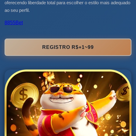
oferecendo liberdade total para escolher o estilo mais adequado
ao seu perfil.
8855Bet
REGISTRO R$+1~99