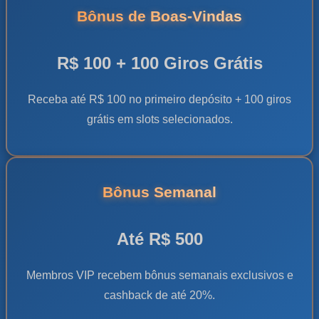
Bônus de Boas-Vindas
R$ 100 + 100 Giros Grátis
Receba até R$ 100 no primeiro depósito + 100 giros
grátis em slots selecionados.
Bônus Semanal
Até R$ 500
Membros VIP recebem bônus semanais exclusivos e
cashback de até 20%.