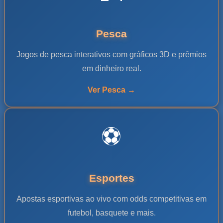
Pesca
Jogos de pesca interativos com gráficos 3D e prêmios
em dinheiro real.
Ver Pesca →
⚽
Esportes
Apostas esportivas ao vivo com odds competitivas em
futebol, basquete e mais.