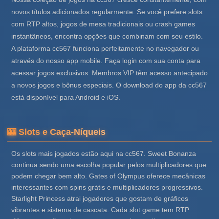
novos títulos adicionados regularmente. Se você prefere slots
com RTP altos, jogos de mesa tradicionais ou crash games
instantâneos, encontra opções que combinam com seu estilo.
A plataforma cc567 funciona perfeitamente no navegador ou
através do nosso app mobile. Faça login com sua conta para
acessar jogos exclusivos. Membros VIP têm acesso antecipado
a novos jogos e bônus especiais. O download do app da cc567
está disponível para Android e iOS.
🎰 Slots e Caça-Níqueis
Os slots mais jogados estão aqui na cc567. Sweet Bonanza
continua sendo uma escolha popular pelos multiplicadores que
podem chegar bem alto. Gates of Olympus oferece mecânicas
interessantes com spins grátis e multiplicadores progressivos.
Starlight Princess atrai jogadores que gostam de gráficos
vibrantes e sistema de cascata. Cada slot game tem RTP