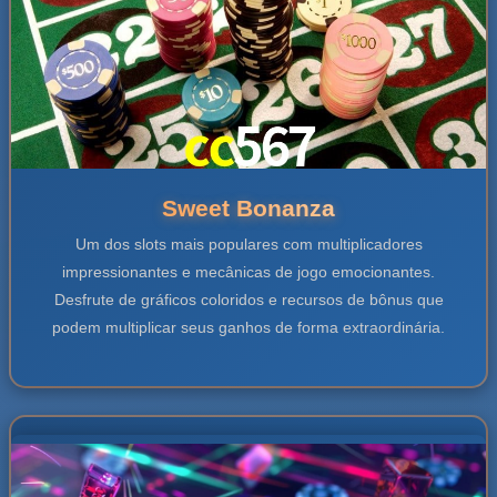
Sweet Bonanza
Um dos slots mais populares com multiplicadores
impressionantes e mecânicas de jogo emocionantes.
Desfrute de gráficos coloridos e recursos de bônus que
podem multiplicar seus ganhos de forma extraordinária.