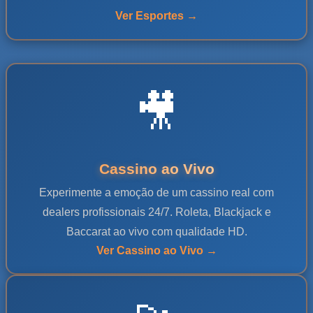
Ver Esportes →
🎥
Cassino ao Vivo
Experimente a emoção de um cassino real com
dealers profissionais 24/7. Roleta, Blackjack e
Baccarat ao vivo com qualidade HD.
Ver Cassino ao Vivo →