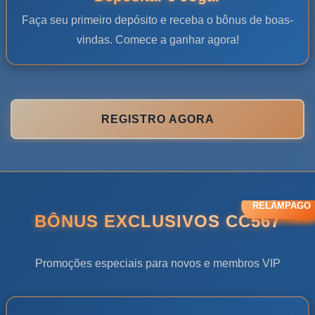
Faça seu primeiro depósito e receba o bônus de boas-
vindas. Comece a ganhar agora!
REGISTRO AGORA
RELÂMPAGO
ESPECIAL
NOVO
VIP
BÔNUS EXCLUSIVOS CC567
Promoções especiais para novos e membros VIP