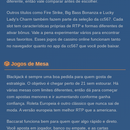
diferente, então vale comparar antes de escolher.
Outros títulos como Fire Strike, Big Bass Bonanza e Lucky
Lady's Charm também fazem parte da seleção da cc567. Cada
slot tem características próprias de RTP e formas diferentes de
ativar bônus. Vale a pena experimentar vários para encontrar
seus favoritos. Esses jogos de cassino online funcionam tanto
no navegador quanto no app da cc567 que você pode baixar.
🎲 Jogos de Mesa
Blackjack é sempre uma boa pedida para quem gosta de
estratégia. O objetivo é chegar perto de 21 sem estourar. Há
várias mesas com limites diferentes, então dá para começar
com apostas menores e ir aumentando conforme ganha
confiança. Roleta Europeia é outro clássico que nunca sai de
moda. A versão europeia tem melhor RTP que a americana.
Baccarat funciona bem para quem quer algo rápido e direto.
Você aposta em jogador, banco ou empate, e as cartas