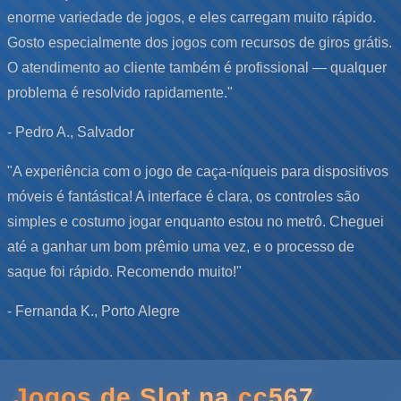
enorme variedade de jogos, e eles carregam muito rápido.
Gosto especialmente dos jogos com recursos de giros grátis.
O atendimento ao cliente também é profissional — qualquer
problema é resolvido rapidamente."
- Pedro A., Salvador
"A experiência com o jogo de caça-níqueis para dispositivos
móveis é fantástica! A interface é clara, os controles são
simples e costumo jogar enquanto estou no metrô. Cheguei
até a ganhar um bom prêmio uma vez, e o processo de
saque foi rápido. Recomendo muito!"
- Fernanda K., Porto Alegre
Jogos de Slot na
cc567