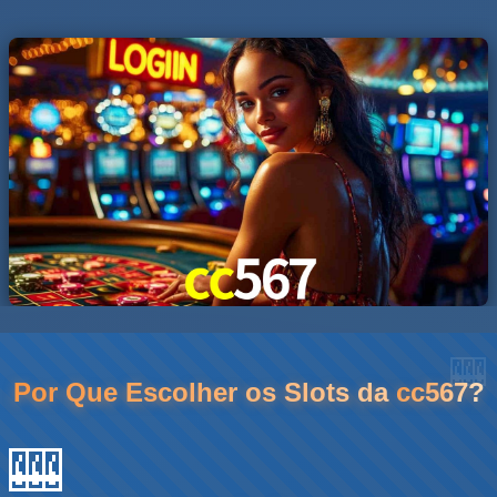
Por Que Escolher os Slots da
cc567
?
🎰