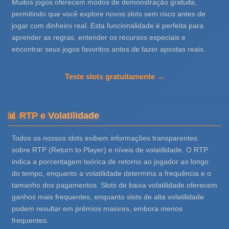
Muitos jogos oferecem modos de demonstração gratuita,
permitindo que você explore novos slots sem risco antes de
jogar com dinheiro real. Esta funcionalidade é perfeita para
aprender as regras, entender os recursos especiais e
encontrar seus jogos favoritos antes de fazer apostas reais.
Teste slots gratuitamente →
📊 RTP e Volatilidade
Todos os nossos slots exibem informações transparentes
sobre RTP (Return to Player) e níveis de volatilidade. O RTP
indica a porcentagem teórica de retorno ao jogador ao longo
do tempo, enquanto a volatilidade determina a frequência e o
tamanho dos pagamentos. Slots de baixa volatilidade oferecem
ganhos mais frequentes, enquanto slots de alta volatilidade
podem resultar em prêmios maiores, embora menos
frequentes.