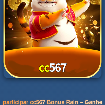
participar
cc567
Bonus Rain – Ganhe