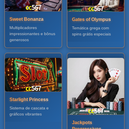
Sweet Bonanza
Gates of Olympus
Multiplicadores
Temática grega com
impressionantes e bônus
spins grátis especiais
generosos
Starlight Princess
Sistema de cascata e
gráficos vibrantes
Jackpots
Progressivos