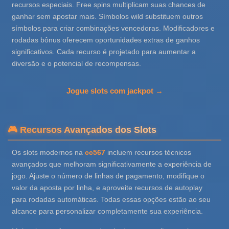
recursos especiais. Free spins multiplicam suas chances de
ganhar sem apostar mais. Símbolos wild substituem outros
símbolos para criar combinações vencedoras. Modificadores e
rodadas bônus oferecem oportunidades extras de ganhos
significativos. Cada recurso é projetado para aumentar a
diversão e o potencial de recompensas.
Jogue slots com jackpot →
🎮 Recursos Avançados dos Slots
Os slots modernos na
cc567
incluem recursos técnicos
avançados que melhoram significativamente a experiência de
jogo. Ajuste o número de linhas de pagamento, modifique o
valor da aposta por linha, e aproveite recursos de autoplay
para rodadas automáticas. Todas essas opções estão ao seu
alcance para personalizar completamente sua experiência.