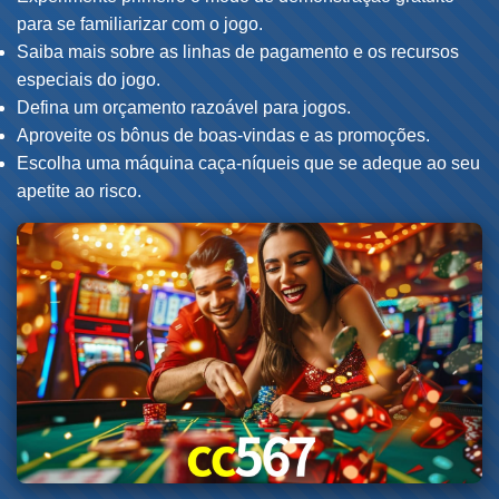
para se familiarizar com o jogo.
Saiba mais sobre as linhas de pagamento e os recursos
especiais do jogo.
Defina um orçamento razoável para jogos.
Aproveite os bônus de boas-vindas e as promoções.
Escolha uma máquina caça-níqueis que se adeque ao seu
apetite ao risco.